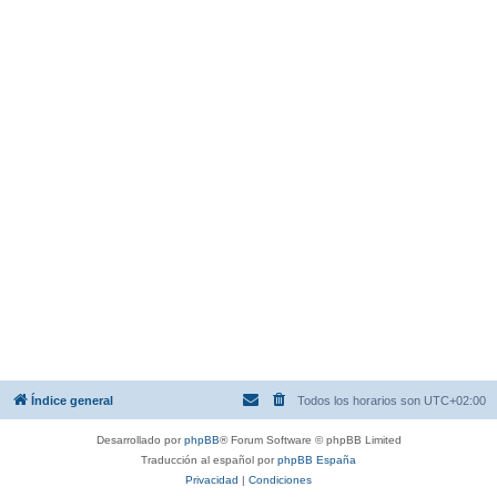
Índice general
Todos los horarios son
UTC+02:00
Desarrollado por
phpBB
® Forum Software © phpBB Limited
Traducción al español por
phpBB España
Privacidad
|
Condiciones