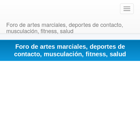
T
o
g
Foro de artes marciales, deportes de contacto,
g
musculación, fitness, salud
l
e
Foro de artes marciales, deportes de
n
a
contacto, musculación, fitness, salud
v
i
g
a
t
i
o
n