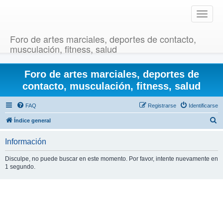
T
o
g
Foro de artes marciales, deportes de contacto,
g
musculación, fitness, salud
l
e
Foro de artes marciales, deportes de
n
a
contacto, musculación, fitness, salud
v
i
FAQ
Registrarse
Identificarse
g
B
Índice general
a
u
t
Información
i
s
o
c
Disculpe, no puede buscar en este momento. Por favor, intente nuevamente en
n
1 segundo.
a
r