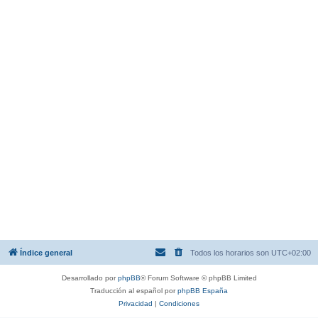
Índice general
Todos los horarios son
UTC+02:00
Desarrollado por
phpBB
® Forum Software © phpBB Limited
Traducción al español por
phpBB España
Privacidad
|
Condiciones