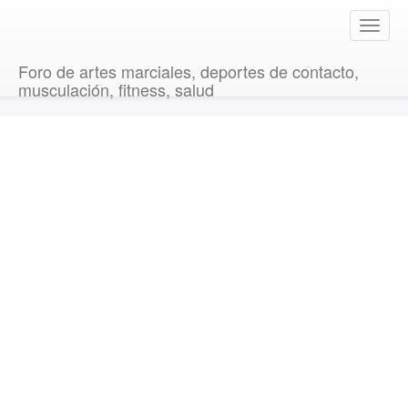
T
o
g
Foro de artes marciales, deportes de contacto,
g
musculación, fitness, salud
l
e
n
a
v
i
g
a
t
i
o
n