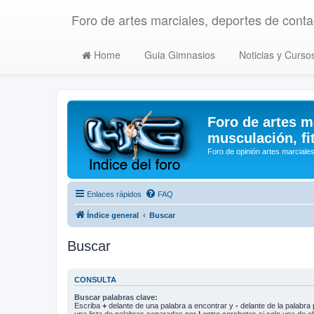
Foro de artes marciales, deportes de contac
Home
Guia Gimnasios
Noticias y Curso
Foro de artes m
musculación, fi
Foro de opinión artes marciales
Enlaces rápidos
FAQ
Índice general
Buscar
Buscar
CONSULTA
Buscar palabras clave:
Escriba
+
delante de una palabra a encontrar y
-
delante de la palabra 
una lista de palabras separadas por
|
entre corchetes si solo una de el