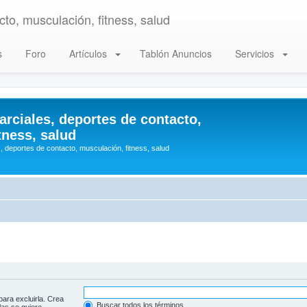
to, musculación, fitness, salud
s
Foro
Artículos
Tablón Anuncios
Servicios
arciales, deportes de contacto,
tness, salud
, deportes de contacto, musculación, fitness, salud
para excluirla. Crea
Buscar todos los términos
las se quiere