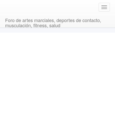
T
o
g
Foro de artes marciales, deportes de contacto,
g
musculación, fitness, salud
l
e
n
a
v
i
g
a
t
i
o
n