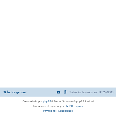
Índice general
Todos los horarios son
UTC+02:00
Desarrollado por
phpBB
® Forum Software © phpBB Limited
Traducción al español por
phpBB España
Privacidad
|
Condiciones