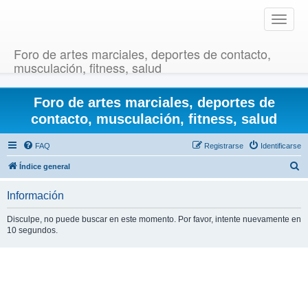
T
o
g
Foro de artes marciales, deportes de contacto,
g
musculación, fitness, salud
l
e
Foro de artes marciales, deportes de
n
a
contacto, musculación, fitness, salud
v
i
FAQ
Registrarse
Identificarse
g
B
Índice general
a
u
t
Información
i
s
o
c
Disculpe, no puede buscar en este momento. Por favor, intente nuevamente en
n
10 segundos.
a
r