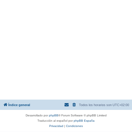
Índice general
Todos los horarios son
UTC+02:00
Desarrollado por
phpBB
® Forum Software © phpBB Limited
Traducción al español por
phpBB España
Privacidad
|
Condiciones