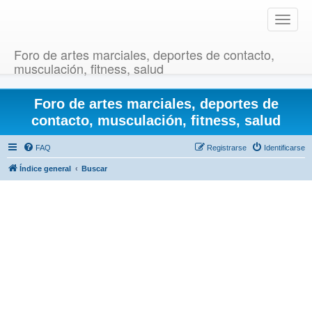
T
o
g
Foro de artes marciales, deportes de contacto,
g
musculación, fitness, salud
l
e
Foro de artes marciales, deportes de
n
a
contacto, musculación, fitness, salud
v
i
FAQ
Registrarse
Identificarse
g
Índice general
Buscar
a
t
i
o
n