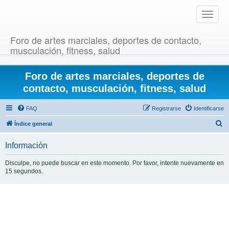
T
o
g
Foro de artes marciales, deportes de contacto,
g
musculación, fitness, salud
l
e
Foro de artes marciales, deportes de
n
a
contacto, musculación, fitness, salud
v
i
FAQ
Registrarse
Identificarse
g
B
Índice general
a
u
t
Información
i
s
o
c
Disculpe, no puede buscar en este momento. Por favor, intente nuevamente en
n
15 segundos.
a
r