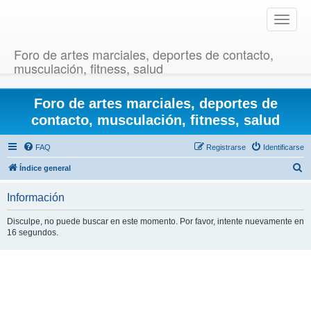
T
o
g
Foro de artes marciales, deportes de contacto,
g
musculación, fitness, salud
l
e
Foro de artes marciales, deportes de
n
a
contacto, musculación, fitness, salud
v
i
FAQ
Registrarse
Identificarse
g
B
Índice general
a
u
t
Información
i
s
o
c
Disculpe, no puede buscar en este momento. Por favor, intente nuevamente en
n
16 segundos.
a
r