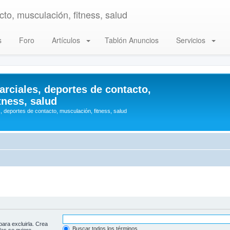
to, musculación, fitness, salud
s
Foro
Artículos
Tablón Anuncios
Servicios
arciales, deportes de contacto,
tness, salud
, deportes de contacto, musculación, fitness, salud
para excluirla. Crea
Buscar todos los términos
las se quiere