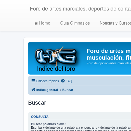
Foro de artes marciales, deportes de contac
Home
Guia Gimnasios
Noticias y Curso
Foro de artes m
musculación, fi
Foro de opinión artes marciales
Enlaces rápidos
FAQ
Índice general
Buscar
Buscar
CONSULTA
Buscar palabras clave:
Escriba
+
delante de una palabra a encontrar y
-
delante de la palabra 
una lista de palabras separadas por
|
entre corchetes si solo una de el