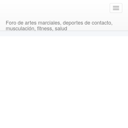
T
o
g
Foro de artes marciales, deportes de contacto,
g
musculación, fitness, salud
l
e
n
a
v
i
g
a
t
i
o
n