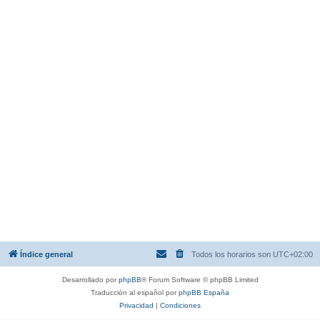
Índice general
Todos los horarios son
UTC+02:00
Desarrollado por
phpBB
® Forum Software © phpBB Limited
Traducción al español por
phpBB España
Privacidad
|
Condiciones