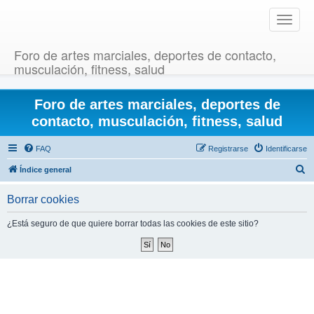
T
o
g
Foro de artes marciales, deportes de contacto,
g
musculación, fitness, salud
l
e
Foro de artes marciales, deportes de
n
a
contacto, musculación, fitness, salud
v
i
FAQ
Registrarse
Identificarse
g
B
Índice general
a
u
t
Borrar cookies
i
s
o
c
¿Está seguro de que quiere borrar todas las cookies de este sitio?
n
a
r