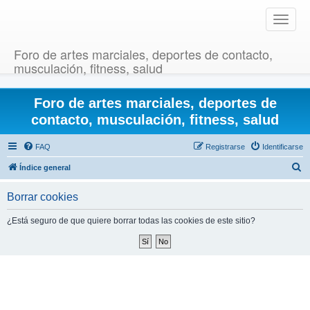
T
o
g
Foro de artes marciales, deportes de contacto,
g
musculación, fitness, salud
l
e
Foro de artes marciales, deportes de
n
a
contacto, musculación, fitness, salud
v
i
FAQ
Registrarse
Identificarse
g
B
Índice general
a
u
t
Borrar cookies
i
s
o
c
¿Está seguro de que quiere borrar todas las cookies de este sitio?
n
a
r