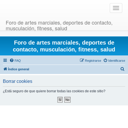
T
o
g
Foro de artes marciales, deportes de contacto,
g
musculación, fitness, salud
l
e
Foro de artes marciales, deportes de
n
a
contacto, musculación, fitness, salud
v
i
FAQ
Registrarse
Identificarse
g
B
Índice general
a
u
t
Borrar cookies
i
s
o
c
¿Está seguro de que quiere borrar todas las cookies de este sitio?
n
a
r