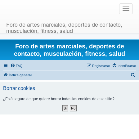
T
o
g
Foro de artes marciales, deportes de contacto,
g
musculación, fitness, salud
l
e
Foro de artes marciales, deportes de
n
a
contacto, musculación, fitness, salud
v
i
FAQ
Registrarse
Identificarse
g
B
Índice general
a
u
t
Borrar cookies
i
s
o
c
¿Está seguro de que quiere borrar todas las cookies de este sitio?
n
a
r