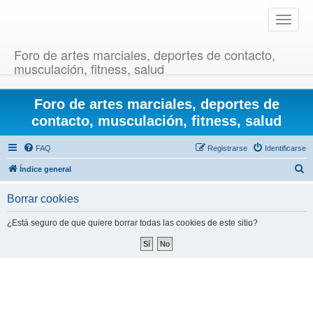
T
o
g
Foro de artes marciales, deportes de contacto,
g
musculación, fitness, salud
l
e
Foro de artes marciales, deportes de
n
a
contacto, musculación, fitness, salud
v
i
FAQ
Registrarse
Identificarse
g
B
Índice general
a
u
t
Borrar cookies
i
s
o
c
¿Está seguro de que quiere borrar todas las cookies de este sitio?
n
a
r