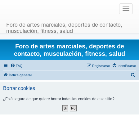
T
o
g
Foro de artes marciales, deportes de contacto,
g
musculación, fitness, salud
l
e
Foro de artes marciales, deportes de
n
a
contacto, musculación, fitness, salud
v
i
FAQ
Registrarse
Identificarse
g
B
Índice general
a
u
t
Borrar cookies
i
s
o
c
¿Está seguro de que quiere borrar todas las cookies de este sitio?
n
a
r