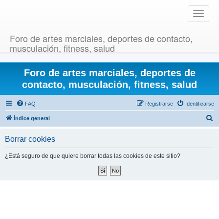
T
o
g
Foro de artes marciales, deportes de contacto,
g
musculación, fitness, salud
l
e
Foro de artes marciales, deportes de
n
a
contacto, musculación, fitness, salud
v
i
FAQ
Registrarse
Identificarse
g
B
Índice general
a
u
t
Borrar cookies
i
s
o
c
¿Está seguro de que quiere borrar todas las cookies de este sitio?
n
a
r