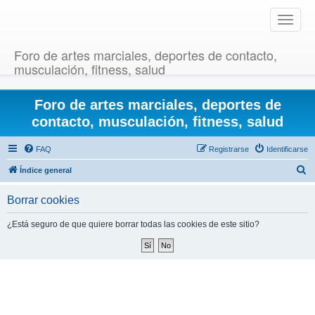
T
o
g
Foro de artes marciales, deportes de contacto,
g
musculación, fitness, salud
l
e
Foro de artes marciales, deportes de
n
a
contacto, musculación, fitness, salud
v
i
FAQ
Registrarse
Identificarse
g
B
Índice general
a
u
t
Borrar cookies
i
s
o
c
¿Está seguro de que quiere borrar todas las cookies de este sitio?
n
a
r