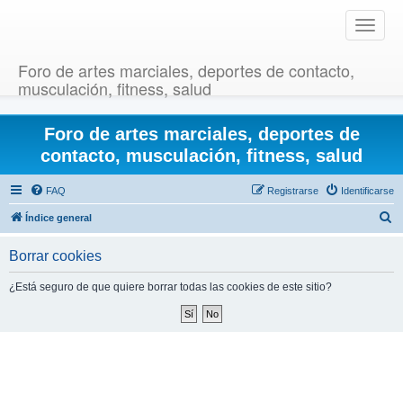
T
o
g
Foro de artes marciales, deportes de contacto,
g
musculación, fitness, salud
l
e
Foro de artes marciales, deportes de
n
a
contacto, musculación, fitness, salud
v
i
FAQ
Registrarse
Identificarse
g
B
Índice general
a
u
t
Borrar cookies
i
s
o
c
¿Está seguro de que quiere borrar todas las cookies de este sitio?
n
a
r