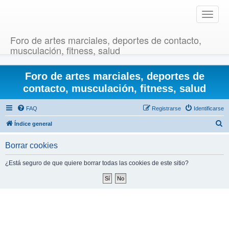
T
o
g
Foro de artes marciales, deportes de contacto,
g
musculación, fitness, salud
l
e
Foro de artes marciales, deportes de
n
a
contacto, musculación, fitness, salud
v
i
FAQ
Registrarse
Identificarse
g
B
Índice general
a
u
t
Borrar cookies
i
s
o
c
¿Está seguro de que quiere borrar todas las cookies de este sitio?
n
a
r