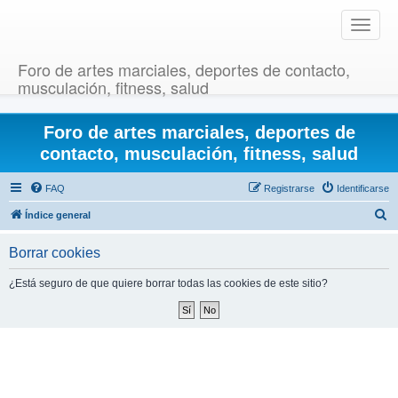
T
o
g
Foro de artes marciales, deportes de contacto,
g
musculación, fitness, salud
l
e
Foro de artes marciales, deportes de
n
a
contacto, musculación, fitness, salud
v
i
FAQ
Registrarse
Identificarse
g
B
Índice general
a
u
t
Borrar cookies
i
s
o
c
¿Está seguro de que quiere borrar todas las cookies de este sitio?
n
a
r