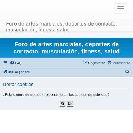
T
o
g
Foro de artes marciales, deportes de contacto,
g
musculación, fitness, salud
l
e
Foro de artes marciales, deportes de
n
a
contacto, musculación, fitness, salud
v
i
FAQ
Registrarse
Identificarse
g
B
Índice general
a
u
t
Borrar cookies
i
s
o
c
¿Está seguro de que quiere borrar todas las cookies de este sitio?
n
a
r