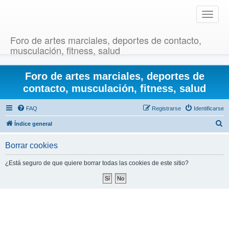
T
o
g
Foro de artes marciales, deportes de contacto,
g
musculación, fitness, salud
l
e
Foro de artes marciales, deportes de
n
a
contacto, musculación, fitness, salud
v
i
FAQ
Registrarse
Identificarse
g
B
Índice general
a
u
t
Borrar cookies
i
s
o
c
¿Está seguro de que quiere borrar todas las cookies de este sitio?
n
a
r