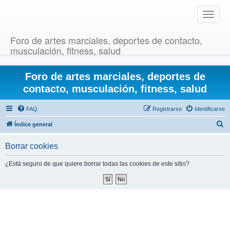
T
o
g
Foro de artes marciales, deportes de contacto,
g
musculación, fitness, salud
l
e
Foro de artes marciales, deportes de
n
a
contacto, musculación, fitness, salud
v
i
FAQ
Registrarse
Identificarse
g
B
Índice general
a
u
t
Borrar cookies
i
s
o
c
¿Está seguro de que quiere borrar todas las cookies de este sitio?
n
a
r