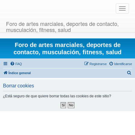
T
o
g
Foro de artes marciales, deportes de contacto,
g
musculación, fitness, salud
l
e
Foro de artes marciales, deportes de
n
a
contacto, musculación, fitness, salud
v
i
FAQ
Registrarse
Identificarse
g
B
Índice general
a
u
t
Borrar cookies
i
s
o
c
¿Está seguro de que quiere borrar todas las cookies de este sitio?
n
a
r