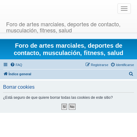
T
o
g
Foro de artes marciales, deportes de contacto,
g
musculación, fitness, salud
l
e
Foro de artes marciales, deportes de
n
a
contacto, musculación, fitness, salud
v
i
FAQ
Registrarse
Identificarse
g
B
Índice general
a
u
t
Borrar cookies
i
s
o
c
¿Está seguro de que quiere borrar todas las cookies de este sitio?
n
a
r