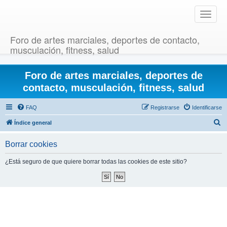
T
o
g
Foro de artes marciales, deportes de contacto,
g
musculación, fitness, salud
l
e
Foro de artes marciales, deportes de
n
a
contacto, musculación, fitness, salud
v
i
FAQ
Registrarse
Identificarse
g
B
Índice general
a
u
t
Borrar cookies
i
s
o
c
¿Está seguro de que quiere borrar todas las cookies de este sitio?
n
a
r