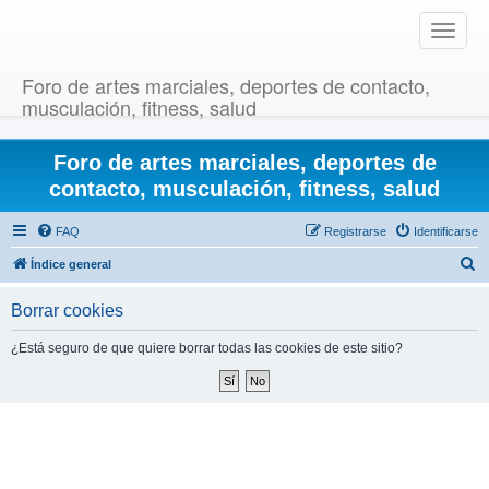
T
o
g
Foro de artes marciales, deportes de contacto,
g
musculación, fitness, salud
l
e
Foro de artes marciales, deportes de
n
a
contacto, musculación, fitness, salud
v
i
FAQ
Registrarse
Identificarse
g
B
Índice general
a
u
t
Borrar cookies
i
s
o
c
¿Está seguro de que quiere borrar todas las cookies de este sitio?
n
a
r