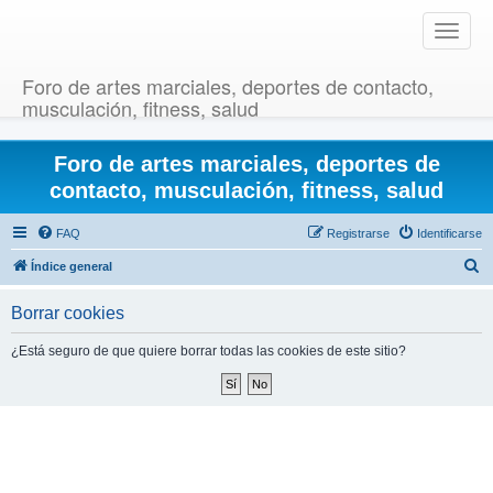
T
o
g
Foro de artes marciales, deportes de contacto,
g
musculación, fitness, salud
l
e
Foro de artes marciales, deportes de
n
a
contacto, musculación, fitness, salud
v
i
FAQ
Registrarse
Identificarse
g
B
Índice general
a
u
t
Borrar cookies
i
s
o
c
¿Está seguro de que quiere borrar todas las cookies de este sitio?
n
a
r