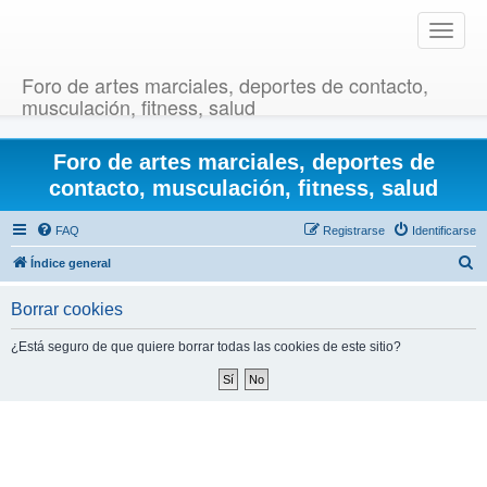
T
o
g
Foro de artes marciales, deportes de contacto,
g
musculación, fitness, salud
l
e
Foro de artes marciales, deportes de
n
a
contacto, musculación, fitness, salud
v
i
FAQ
Registrarse
Identificarse
g
B
Índice general
a
u
t
Borrar cookies
i
s
o
c
¿Está seguro de que quiere borrar todas las cookies de este sitio?
n
a
r