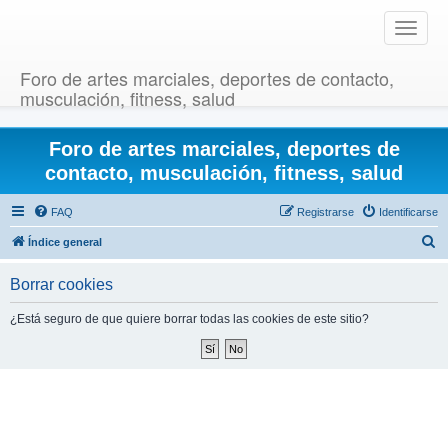
T
o
g
Foro de artes marciales, deportes de contacto,
g
musculación, fitness, salud
l
e
Foro de artes marciales, deportes de
n
a
contacto, musculación, fitness, salud
v
i
FAQ
Registrarse
Identificarse
g
B
Índice general
a
u
t
Borrar cookies
i
s
o
c
¿Está seguro de que quiere borrar todas las cookies de este sitio?
n
a
r