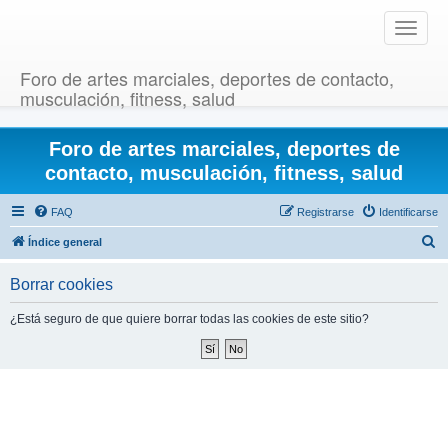
T
o
g
Foro de artes marciales, deportes de contacto,
g
musculación, fitness, salud
l
e
Foro de artes marciales, deportes de
n
a
contacto, musculación, fitness, salud
v
i
FAQ
Registrarse
Identificarse
g
B
Índice general
a
u
t
Borrar cookies
i
s
o
c
¿Está seguro de que quiere borrar todas las cookies de este sitio?
n
a
r