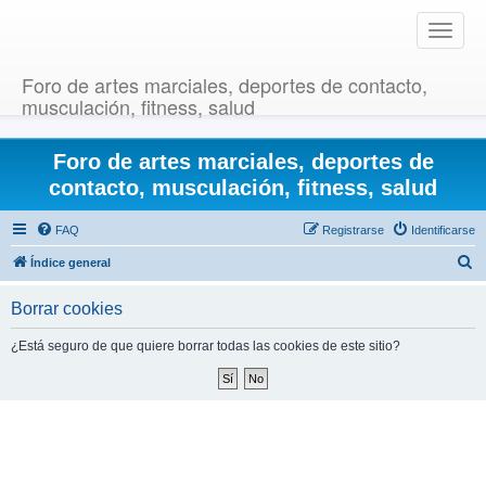
T
o
g
Foro de artes marciales, deportes de contacto,
g
musculación, fitness, salud
l
e
Foro de artes marciales, deportes de
n
a
contacto, musculación, fitness, salud
v
i
FAQ
Registrarse
Identificarse
g
B
Índice general
a
u
t
Borrar cookies
i
s
o
c
¿Está seguro de que quiere borrar todas las cookies de este sitio?
n
a
r