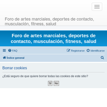
T
o
g
Foro de artes marciales, deportes de contacto,
g
musculación, fitness, salud
l
e
Foro de artes marciales, deportes de
n
a
contacto, musculación, fitness, salud
v
i
FAQ
Registrarse
Identificarse
g
B
Índice general
a
u
t
Borrar cookies
i
s
o
c
¿Está seguro de que quiere borrar todas las cookies de este sitio?
n
a
r