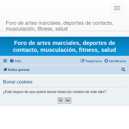
T
o
g
Foro de artes marciales, deportes de contacto,
g
musculación, fitness, salud
l
e
Foro de artes marciales, deportes de
n
a
contacto, musculación, fitness, salud
v
i
FAQ
Registrarse
Identificarse
g
B
Índice general
a
u
t
Borrar cookies
i
s
o
c
¿Está seguro de que quiere borrar todas las cookies de este sitio?
n
a
r