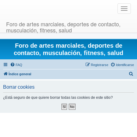
T
o
g
Foro de artes marciales, deportes de contacto,
g
musculación, fitness, salud
l
e
Foro de artes marciales, deportes de
n
a
contacto, musculación, fitness, salud
v
i
FAQ
Registrarse
Identificarse
g
B
Índice general
a
u
t
Borrar cookies
i
s
o
c
¿Está seguro de que quiere borrar todas las cookies de este sitio?
n
a
r