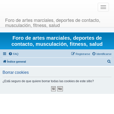
T
o
g
Foro de artes marciales, deportes de contacto,
g
musculación, fitness, salud
l
e
Foro de artes marciales, deportes de
n
a
contacto, musculación, fitness, salud
v
i
FAQ
Registrarse
Identificarse
g
B
Índice general
a
u
t
Borrar cookies
i
s
o
c
¿Está seguro de que quiere borrar todas las cookies de este sitio?
n
a
r