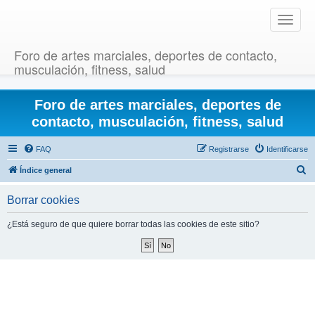
T
o
g
Foro de artes marciales, deportes de contacto,
g
musculación, fitness, salud
l
e
Foro de artes marciales, deportes de
n
a
contacto, musculación, fitness, salud
v
i
FAQ
Registrarse
Identificarse
g
B
Índice general
a
u
t
Borrar cookies
i
s
o
c
¿Está seguro de que quiere borrar todas las cookies de este sitio?
n
a
r