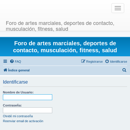
T
o
g
Foro de artes marciales, deportes de contacto,
g
musculación, fitness, salud
l
e
Foro de artes marciales, deportes de
n
a
contacto, musculación, fitness, salud
v
i
FAQ
Registrarse
Identificarse
g
B
Índice general
a
u
t
Identificarse
i
s
o
c
Nombre de Usuario:
n
a
r
Contraseña:
Olvidé mi contraseña
Reenviar email de activación