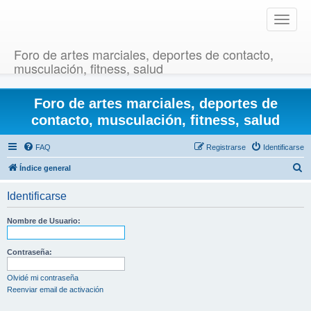
T
o
g
Foro de artes marciales, deportes de contacto,
g
musculación, fitness, salud
l
e
Foro de artes marciales, deportes de
n
a
contacto, musculación, fitness, salud
v
i
FAQ
Registrarse
Identificarse
g
B
Índice general
a
u
t
Identificarse
i
s
o
c
Nombre de Usuario:
n
a
r
Contraseña:
Olvidé mi contraseña
Reenviar email de activación