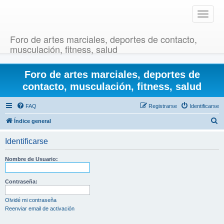
T
o
g
Foro de artes marciales, deportes de contacto,
g
musculación, fitness, salud
l
e
Foro de artes marciales, deportes de
n
a
contacto, musculación, fitness, salud
v
i
FAQ
Registrarse
Identificarse
g
B
Índice general
a
u
t
Identificarse
i
s
o
c
Nombre de Usuario:
n
a
r
Contraseña:
Olvidé mi contraseña
Reenviar email de activación