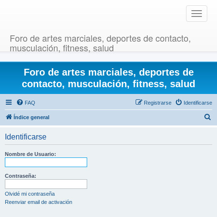
T
o
g
Foro de artes marciales, deportes de contacto,
g
musculación, fitness, salud
l
e
Foro de artes marciales, deportes de
n
a
contacto, musculación, fitness, salud
v
i
FAQ
Registrarse
Identificarse
g
B
Índice general
a
u
t
Identificarse
i
s
o
c
Nombre de Usuario:
n
a
r
Contraseña:
Olvidé mi contraseña
Reenviar email de activación