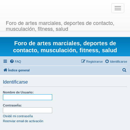
T
o
g
Foro de artes marciales, deportes de contacto,
g
musculación, fitness, salud
l
e
Foro de artes marciales, deportes de
n
a
contacto, musculación, fitness, salud
v
i
FAQ
Registrarse
Identificarse
g
B
Índice general
a
u
t
Identificarse
i
s
o
c
Nombre de Usuario:
n
a
r
Contraseña:
Olvidé mi contraseña
Reenviar email de activación