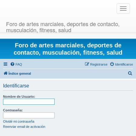
T
o
g
Foro de artes marciales, deportes de contacto,
g
musculación, fitness, salud
l
e
Foro de artes marciales, deportes de
n
a
contacto, musculación, fitness, salud
v
i
FAQ
Registrarse
Identificarse
g
B
Índice general
a
u
t
Identificarse
i
s
o
c
Nombre de Usuario:
n
a
r
Contraseña:
Olvidé mi contraseña
Reenviar email de activación