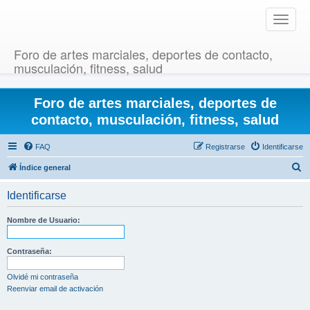
T
o
g
Foro de artes marciales, deportes de contacto,
g
musculación, fitness, salud
l
e
Foro de artes marciales, deportes de
n
a
contacto, musculación, fitness, salud
v
i
FAQ
Registrarse
Identificarse
g
B
Índice general
a
u
t
Identificarse
i
s
o
c
Nombre de Usuario:
n
a
r
Contraseña:
Olvidé mi contraseña
Reenviar email de activación