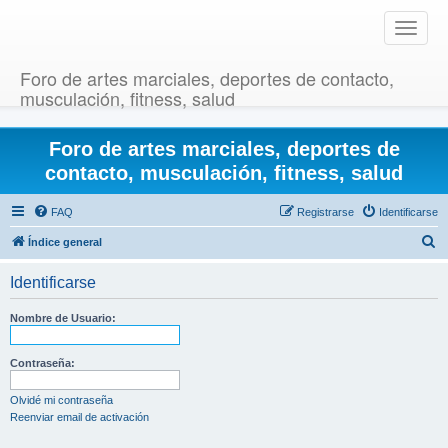
T
o
g
Foro de artes marciales, deportes de contacto,
g
musculación, fitness, salud
l
e
Foro de artes marciales, deportes de
n
a
contacto, musculación, fitness, salud
v
i
FAQ
Registrarse
Identificarse
g
B
Índice general
a
u
t
Identificarse
i
s
o
c
Nombre de Usuario:
n
a
r
Contraseña:
Olvidé mi contraseña
Reenviar email de activación