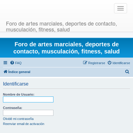
T
o
g
Foro de artes marciales, deportes de contacto,
g
musculación, fitness, salud
l
e
Foro de artes marciales, deportes de
n
a
contacto, musculación, fitness, salud
v
i
FAQ
Registrarse
Identificarse
g
B
Índice general
a
u
t
Identificarse
i
s
o
c
Nombre de Usuario:
n
a
r
Contraseña:
Olvidé mi contraseña
Reenviar email de activación