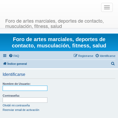
T
o
g
Foro de artes marciales, deportes de contacto,
g
musculación, fitness, salud
l
e
Foro de artes marciales, deportes de
n
a
contacto, musculación, fitness, salud
v
i
FAQ
Registrarse
Identificarse
g
B
Índice general
a
u
t
Identificarse
i
s
o
c
Nombre de Usuario:
n
a
r
Contraseña:
Olvidé mi contraseña
Reenviar email de activación