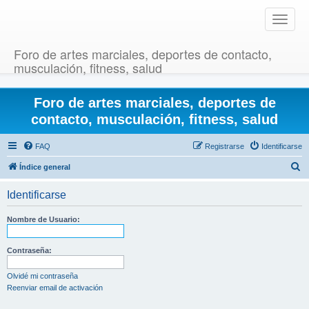
T
o
g
Foro de artes marciales, deportes de contacto,
g
musculación, fitness, salud
l
e
Foro de artes marciales, deportes de
n
a
contacto, musculación, fitness, salud
v
i
FAQ
Registrarse
Identificarse
g
B
Índice general
a
u
t
Identificarse
i
s
o
c
Nombre de Usuario:
n
a
r
Contraseña:
Olvidé mi contraseña
Reenviar email de activación